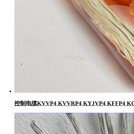
控制电缆KVVP4 KVVRP4 KYJVP4 KFFP4 K