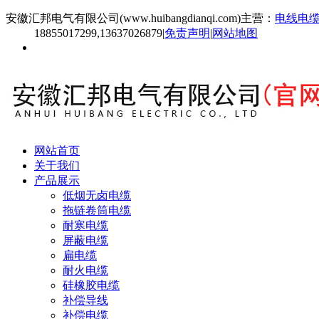
安徽汇邦电气有限公司(www.huibangdianqi.com)主营：
电线电
18855017299,13637026879
|
免责声明
|
网站地图
网站首页
关于我们
产品展示
低烟无卤电缆
拖链卷筒电缆
耐寒电缆
屏蔽电缆
扁电缆
耐火电缆
硅橡胶电缆
补偿导线
补偿电缆