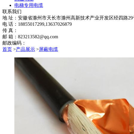
电梯专用电缆
联系我们
地 址：安徽省滁州市天长市滁州高新技术产业开发区经四路29
电 话：18855017299,13637026879
传 真：
邮 箱：823213582@qq.com
邮政编码：
首页
>
产品展示
>
屏蔽电缆