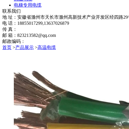
电梯专用电缆
联系我们
地 址：安徽省滁州市天长市滁州高新技术产业开发区经四路29
电 话：18855017299,13637026879
传 真：
邮 箱：823213582@qq.com
邮政编码：
首页
>
产品展示
>
高温电缆