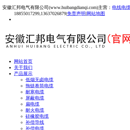
安徽汇邦电气有限公司(www.huibangdianqi.com)主营：
电线电
18855017299,13637026879
|
免责声明
|
网站地图
网站首页
关于我们
产品展示
低烟无卤电缆
拖链卷筒电缆
耐寒电缆
屏蔽电缆
扁电缆
耐火电缆
硅橡胶电缆
补偿导线
补偿电缆